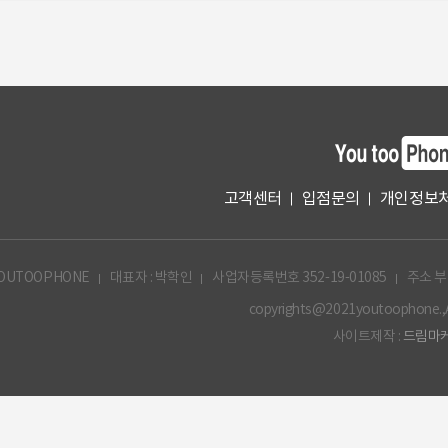
고객센터
입점문의
개인정보
OUTOOPHONE
대표자 : 박학인
사업자등록번호 352-19-01085
주소 부
copyrights@2021youtoophone.,All
사이트제작 :
드림마