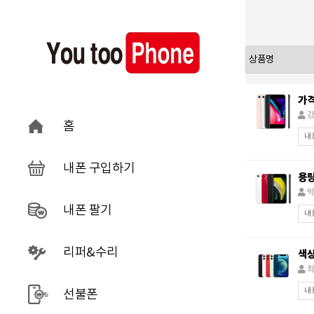
가
강
홈
내
내폰 구입하기
용량
박
내폰 팔기
내
리퍼&수리
색
최
내
선불폰