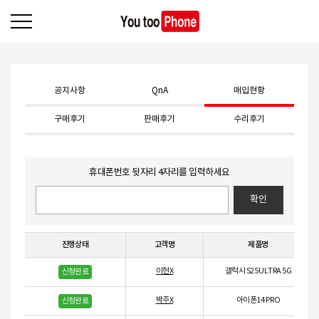
공지사항
QnA
매입현황
구매후기
판매후기
수리후기
휴대폰번호 뒷자리 4자리를 입력하세요
확인
진행상태
고객명
제품명
이현X
갤럭시 S25 ULTRA 5G
신청완료
박주X
아이폰14 PRO
신청완료