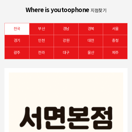
Where is youtoophone
지점찾기
전국
부산
경남
경북
서울
경기
인천
강원
대전
충청
광주
전라
대구
울산
제주