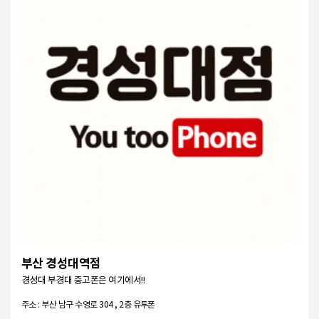
부산 경성대역점
경성대 부경대 중고폰은 여기에서!!
주소 : 부산 남구 수영로 304 , 2층 유투폰