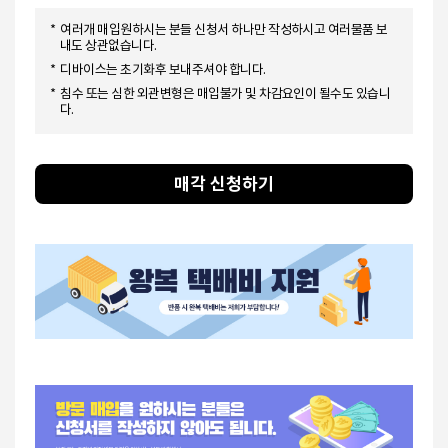
이은X님
(8264)
아이폰12 MINI
350,000
입금완료
윤영X님
(5413)
갤럭시 S25 ULTRA 5G
1,450,000
입금완료
여러개 매입원하시는 분들 신청서 하나만 작성하시고 여러물품 보
내도 상관없습니다.
권지X님
(2079)
갤럭시 Z 플립4 5G
400,000
입금완료
디바이스는 초기화후 보내주셔야 합니다.
임영X님
(7289)
갤럭시 S25 5G
820,000
입금완료
침수 또는 심한 외관변형은 매입불가 및 차감요인이 될수도 있습니
임영X님
(7189)
갤럭시 S25 5G
820,000
입금완료
다.
최지X님
(6535)
아이폰11 PRO
450,000
입금완료
황지X님
(1120)
갤럭시 Z 플립3 5G
350,000
입금완료
이승X님
(9594)
갤럭시 Z 플립5 5G
650,000
입금완료
매각 신청하기
최현X님
(6062)
갤럭시 Z 플립5 5G
750,000
입금완료
김상X님
(2358)
갤럭시 S20 플러스
400,000
입금완료
이승X님
(7538)
아이폰12
500,000
입금완료
이승X님
(7538)
아이폰12
500,000
입금완료
장선X님
(6994)
아이폰 XS
250,000
입금완료
윤찬X님
(7653)
갤럭시 S22
530,000
입금완료
박규X님
(3678)
갤럭시 S22 PLUS
620,000
입금완료
최원X님
(0681)
아이폰8
150,000
입금완료
최원X님
(0681)
아이폰8
150,000
입금완료
김동X님
(8610)
아이폰16 PRO
1,900,000
입금완료
황보XX님
(0434)
아이폰14 PROMAX
1,250,000
입금완료