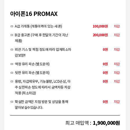
김규X님
(6807)
갤럭시 Z 폴드5 5G
1,050,000
입금완료
폴드님
(9234)
갤럭시 Z 폴드 7
1,900,000
입금완료
아이폰16 PROMAX
송희X님
(1516)
갤럭시 S23 ULTRA 5G
850,000
입금완료
조동X님
(3817)
갤럭시 S10
250,000
입금완료
100,000원
ㅁ
A급 가개통 (개통이력이 있는 새 폰)
차감
조동X님
(3817)
갤럭시 S10
250,000
입금완료
200,000원
ㅁ
B급 중고폰 (구매 후 한달의 기간이 지난
차감
김동X님
(4169)
아이패드 에어 4
450,000
입금완료
제품)
배상X님
(7005)
갤럭시 S23 5G
550,000
입금완료
0원
ㅁ
외관 기스 및 찍힘 정도에 따라 업계최소차
차감
고영XX님
(7916)
Q9
90,000
입금완료
감보장!!
박수X님
(0485)
아이폰16 PROMAX
1,900,000
입금완료
0원
ㅁ
액정 유리 파손 (별도문의)
차감
양석X님
(9162)
아이폰13 PRO
850,000
입금완료
0원
ㅁ
뒷판 유리 파손 (별도문의)
차감
임재X님
(6833)
갤럭시 Z 플립4 5G
400,000
입금완료
0원
김동X님
(4191)
갤럭시 Z 폴드3 5G
550,000
입금완료
ㅁ
용량, 자급제유무, 기능불량, LCD손상, 아
차감
주 심한파손 정도에 따라서 금액차등 차감
차소X님
(6166)
아이폰13 PRO
650,000
입금완료
적용 (최소차감)
박경X님
(2915)
갤럭시 Z 플립4 5G
400,000
입금완료
0원
ㅁ
확실한 금액은 지점 방문 및 상담을 통해
차감
김익X님
(9563)
갤럭시 Z 폴드4 5G
700,000
입금완료
알아보실수있습니다.
황시X님
(1321)
갤럭시 Z 폴드6 5G
1,500,000
입금완료
남상X님
(8448)
아이폰14
750,000
입금완료
1,900,000원
최고 매입액 :
손동X님
(9743)
아이폰12 MINI
350,000
입금완료