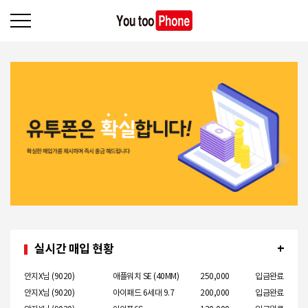
실시간 매입 현황
+
안지X님
(9020)
애플워치 SE (40MM)
250,000
입금완료
안지X님
(9020)
아이패드 6세대 9.7
200,000
입금완료