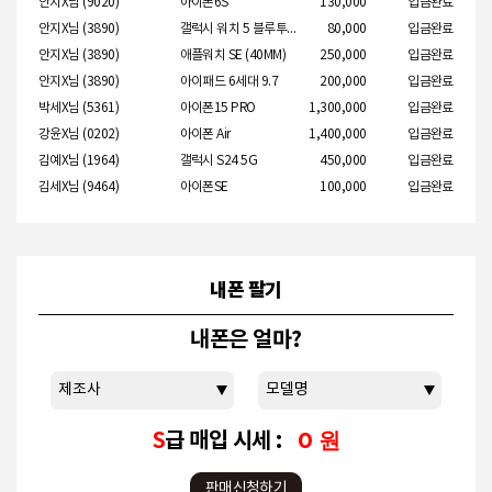
안지X님
(9020)
아이폰6S
130,000
입금완료
안지X님
(3890)
갤럭시 워치 5 블루투스 (44MM)
80,000
입금완료
안지X님
(3890)
애플워치 SE (40MM)
250,000
입금완료
안지X님
(3890)
아이패드 6세대 9.7
200,000
입금완료
박세X님
(5361)
아이폰15 PRO
1,300,000
입금완료
강윤X님
(0202)
아이폰 Air
1,400,000
입금완료
김예X님
(1964)
갤럭시 S24 5G
450,000
입금완료
김세X님
(9464)
아이폰SE
100,000
입금완료
문은X님
(4614)
아이폰16
1,050,000
입금완료
유혜X님
(8433)
갤럭시 S26
1,150,000
입금완료
이선X님
(1651)
아이폰 17 Pro Max
2,650,000
입금완료
내폰 팔기
김상X님
(7155)
아이폰12 PRO
550,000
입금완료
남병X님
(7569)
갤럭시 워치 5 LTE (40MM)
90,000
입금완료
내폰은 얼마?
최진X님
(0528)
갤럭시 S25 PLUS 5G
950,000
입금완료
김양X님
(0425)
아이폰14 PROMAX
1,270,000
입금완료
성진X님
(8231)
아이패드에어 11(M3) 7세대
800,000
입금완료
정민X님
(2846)
아이폰14
450,000
입금완료
0
원
S
급 매입 시세 :
서준X님
(7852)
아이폰16
1,050,000
입금완료
배경X님
(9399)
갤럭시 Z 폴드4 5G
700,000
입금완료
판매신청하기