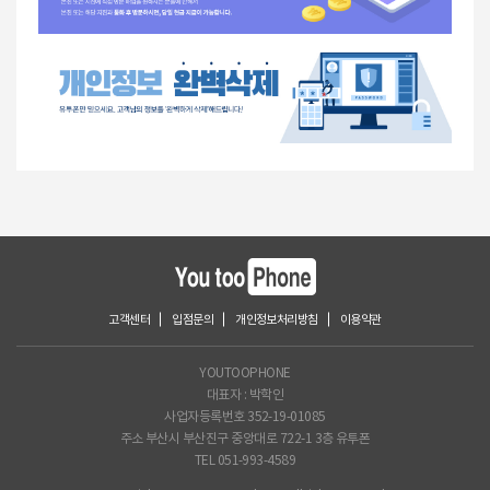
윤미X님
(9562)
갤럭시 S22
530,000
입금완료
손근X님
(0883)
갤럭시 Z 플립4 5G
800,000
입금완료
신보X님
(6639)
아이폰12
500,000
입금완료
이성X님
(1399)
아이폰15 PRO
1,350,000
입금완료
문성X님
(6699)
아이폰15
950,000
입금완료
김나X님
(3516)
아이폰12 PRO
600,000
입금완료
손화XX님
(3237)
갤럭시 S22 ULTRA
860,000
입금완료
임동X님
(9717)
V30
90,000
입금완료
임동X님
(9717)
V30
160,000
입금완료
김준X님
(5678)
갤럭시 S23 5G
780,000
입금완료
김지X님
(5490)
아이폰13 PRO
1,150,000
입금완료
김삼X님
(6583)
갤럭시 S21
300,000
입금완료
고객센터
입점문의
개인정보처리방침
이용약관
김삼X님
(6583)
갤럭시 S21
400,000
입금완료
김삼X님
(6583)
갤럭시 S21
400,000
입금완료
YOUTOOPHONE
조유X님
(4072)
아이폰7
220,000
입금완료
대표자 : 박학인
윤동X님
(2957)
아이폰16 PRO
1,900,000
입금완료
사업자등록번호 352-19-01085
윤동X님
(2957)
아이폰16 PRO
1,900,000
입금완료
주소 부산시 부산진구 중앙대로 722-1 3층 유투폰
서선X님
(4123)
갤럭시 Z 플립3 5G
530,000
입금완료
TEL 051-993-4589
조아X님
(2912)
아이폰11
480,000
입금완료